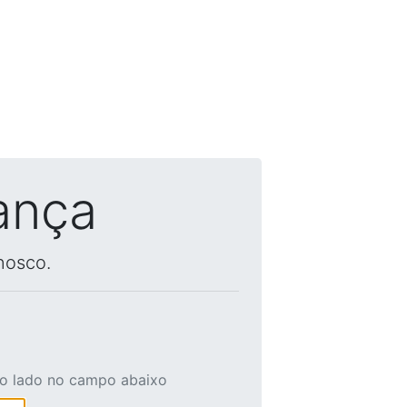
ança
nosco.
ao lado no campo abaixo