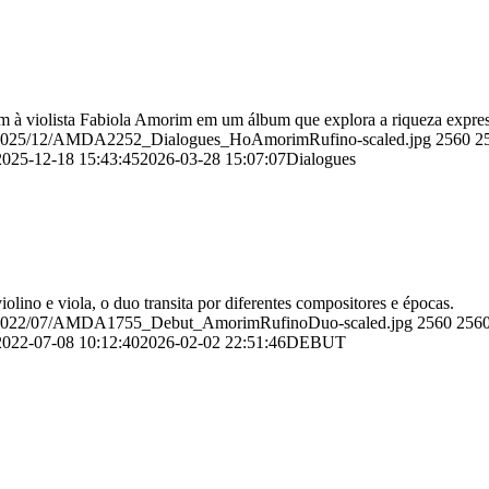
 à violista Fabiola Amorim em um álbum que explora a riqueza expressi
ds/2025/12/AMDA2252_Dialogues_HoAmorimRufino-scaled.jpg
2560
2
2025-12-18 15:43:45
2026-03-28 15:07:07
Dialogues
lino e viola, o duo transita por diferentes compositores e épocas.
ads/2022/07/AMDA1755_Debut_AmorimRufinoDuo-scaled.jpg
2560
256
2022-07-08 10:12:40
2026-02-02 22:51:46
DEBUT