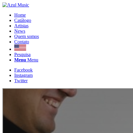
Home
Catálogo
Artistas
News
Quem somos
Contato
Pesquisa
Menu
Menu
Facebook
Instagram
Twitter