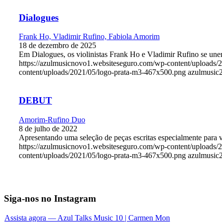
Dialogues
Frank Ho, Vladimir Rufino, Fabiola Amorim
18 de dezembro de 2025
Em Dialogues, os violinistas Frank Ho e Vladimir Rufino se unem
https://azulmusicnovo1.websiteseguro.com/wp-content/uploa
content/uploads/2021/05/logo-prata-m3-467x500.png
azulmusic
DEBUT
Amorim-Rufino Duo
8 de julho de 2022
Apresentando uma seleção de peças escritas especialmente para vio
https://azulmusicnovo1.websiteseguro.com/wp-content/uplo
content/uploads/2021/05/logo-prata-m3-467x500.png
azulmusic
Siga-nos no Instagram
Assista agora — Azul Talks Music 10 | Carmen Mon