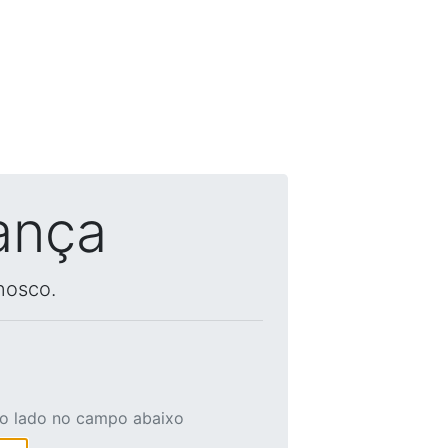
ança
nosco.
ao lado no campo abaixo