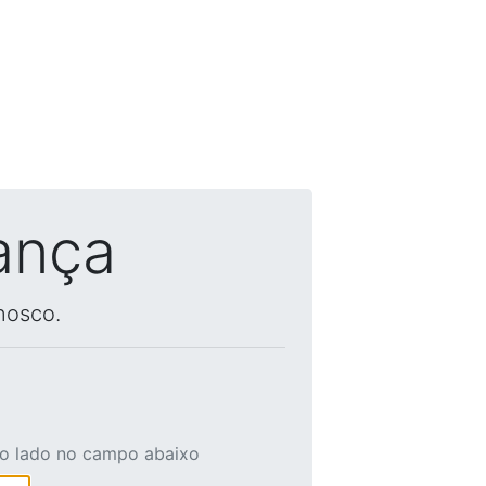
ança
nosco.
ao lado no campo abaixo