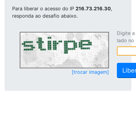
Para liberar o acesso
do IP
216.73.216.30
,
responda ao desafio abaixo.
Digite 
lado no
[trocar imagem]