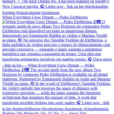
When Everything Grew Distant — Pedro Eleftheriou
Brahms: Die Mainacht, Op. 43: No. 2 — Joyce Trip