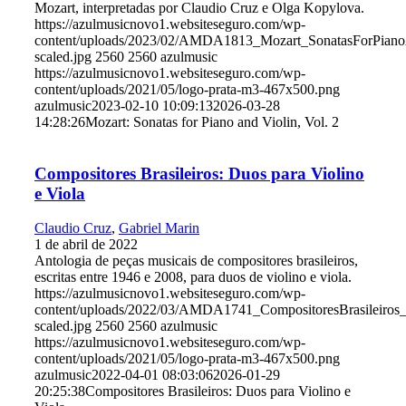
Mozart, interpretadas por Claudio Cruz e Olga Kopylova.
https://azulmusicnovo1.websiteseguro.com/wp-
content/uploads/2023/02/AMDA1813_Mozart_SonatasForPiano
scaled.jpg
2560
2560
azulmusic
https://azulmusicnovo1.websiteseguro.com/wp-
content/uploads/2021/05/logo-prata-m3-467x500.png
azulmusic
2023-02-10 10:09:13
2026-03-28
14:28:26
Mozart: Sonatas for Piano and Violin, Vol. 2
Compositores Brasileiros: Duos para Violino
e Viola
Claudio Cruz
,
Gabriel Marin
1 de abril de 2022
Antologia de peças musicais de compositores brasileiros,
escritas entre 1946 e 2008, para duos de violino e viola.
https://azulmusicnovo1.websiteseguro.com/wp-
content/uploads/2022/03/AMDA1741_CompositoresBrasileiros_
scaled.jpg
2560
2560
azulmusic
https://azulmusicnovo1.websiteseguro.com/wp-
content/uploads/2021/05/logo-prata-m3-467x500.png
azulmusic
2022-04-01 08:03:06
2026-01-29
20:25:38
Compositores Brasileiros: Duos para Violino e