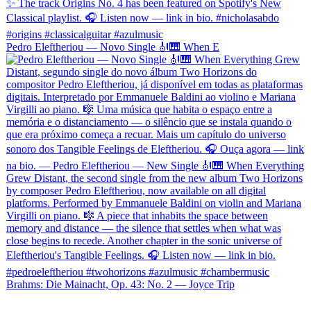
Pedro Eleftheriou — Novo Single 🎻🎹 When E
Brahms: Die Mainacht, Op. 43: No. 2 — Joyce Trip