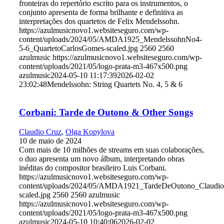
fronteiras do repertório escrito para os instrumentos, o
conjunto apresenta de forma brilhante e definitiva as
interpretações dos quartetos de Felix Mendelssohn.
https://azulmusicnovo1.websiteseguro.com/wp-
content/uploads/2024/05/AMDA1925_MendelssohnNo4-
5-6_QuartetoCarlosGomes-scaled.jpg
2560
2560
azulmusic
https://azulmusicnovo1.websiteseguro.com/wp-
content/uploads/2021/05/logo-prata-m3-467x500.png
azulmusic
2024-05-10 11:17:39
2026-02-02
23:02:48
Mendelssohn: String Quartets No. 4, 5 & 6
Corbani: Tarde de Outono & Other Songs
Claudio Cruz
,
Olga Kopylova
10 de maio de 2024
Com mais de 10 milhões de streams em suas colaborações,
o duo apresenta um novo álbum, interpretando obras
inéditas do compositor brasileiro Luis Corbani.
https://azulmusicnovo1.websiteseguro.com/wp-
content/uploads/2024/05/AMDA1921_TardeDeOutono_Claudi
scaled.jpg
2560
2560
azulmusic
https://azulmusicnovo1.websiteseguro.com/wp-
content/uploads/2021/05/logo-prata-m3-467x500.png
azulmusic
2024-05-10 10:40:06
2026-02-02