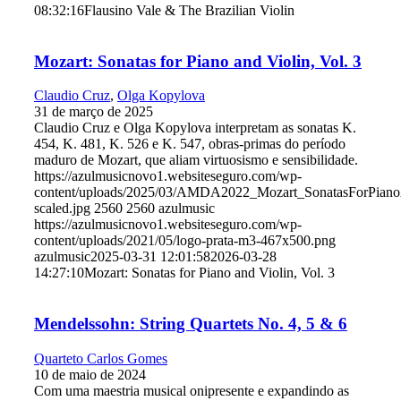
08:32:16
Flausino Vale & The Brazilian Violin
Mozart: Sonatas for Piano and Violin, Vol. 3
Claudio Cruz
,
Olga Kopylova
31 de março de 2025
Claudio Cruz e Olga Kopylova interpretam as sonatas K.
454, K. 481, K. 526 e K. 547, obras-primas do período
maduro de Mozart, que aliam virtuosismo e sensibilidade.
https://azulmusicnovo1.websiteseguro.com/wp-
content/uploads/2025/03/AMDA2022_Mozart_SonatasForPiano
scaled.jpg
2560
2560
azulmusic
https://azulmusicnovo1.websiteseguro.com/wp-
content/uploads/2021/05/logo-prata-m3-467x500.png
azulmusic
2025-03-31 12:01:58
2026-03-28
14:27:10
Mozart: Sonatas for Piano and Violin, Vol. 3
Mendelssohn: String Quartets No. 4, 5 & 6
Quarteto Carlos Gomes
10 de maio de 2024
Com uma maestria musical onipresente e expandindo as