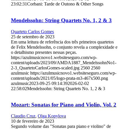
23:02:31
Corbani: Tarde de Outono & Other Songs
Mendelssohn: String Quartets No. 1, 2 & 3
Quarteto Carlos Gomes
25 de setembro de 2023
Em uma leitura de referência dos três primeiros quartetos
de Felix Mendelssohn, o conjunto revela a complexidade e
o detalhismo presentes nessas peças.
https://azulmusicnovo1.websiteseguro.com/wp-
content/uploads/2023/09/AMDA1887_MendelssohnNo1-
2-3_QuartetoCarlosGomes-scaled.jpg
2560
2560
azulmusic
https://azulmusicnovo1.websiteseguro.com/wp-
content/uploads/2021/05/logo-prata-m3-467x500.png
azulmusic
2023-09-25 09:14:39
2026-02-02
22:58:02
Mendelssohn: String Quartets No. 1, 2 & 3
Mozart: Sonatas for Piano and Violin, Vol. 2
Claudio Cruz
,
Olga Kopylova
10 de fevereiro de 2023
Segundo volume das "Sonatas para piano e violino" de