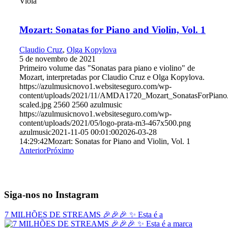
Viola
Mozart: Sonatas for Piano and Violin, Vol. 1
Claudio Cruz
,
Olga Kopylova
5 de novembro de 2021
Primeiro volume das "Sonatas para piano e violino" de
Mozart, interpretadas por Claudio Cruz e Olga Kopylova.
https://azulmusicnovo1.websiteseguro.com/wp-
content/uploads/2021/11/AMDA1720_Mozart_SonatasForPiano
scaled.jpg
2560
2560
azulmusic
https://azulmusicnovo1.websiteseguro.com/wp-
content/uploads/2021/05/logo-prata-m3-467x500.png
azulmusic
2021-11-05 00:01:00
2026-03-28
14:29:42
Mozart: Sonatas for Piano and Violin, Vol. 1
Anterior
Próximo
Siga-nos no Instagram
7 MILHÕES DE STREAMS 🎉🎉🎉 ✨ Esta é a