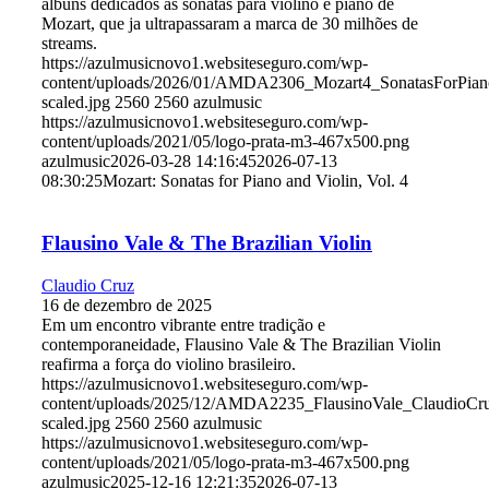
albuns dedicados às sonatas para violino e piano de
Mozart, que ja ultrapassaram a marca de 30 milhões de
streams.
https://azulmusicnovo1.websiteseguro.com/wp-
content/uploads/2026/01/AMDA2306_Mozart4_SonatasForPia
scaled.jpg
2560
2560
azulmusic
https://azulmusicnovo1.websiteseguro.com/wp-
content/uploads/2021/05/logo-prata-m3-467x500.png
azulmusic
2026-03-28 14:16:45
2026-07-13
08:30:25
Mozart: Sonatas for Piano and Violin, Vol. 4
Flausino Vale & The Brazilian Violin
Claudio Cruz
16 de dezembro de 2025
Em um encontro vibrante entre tradição e
contemporaneidade, Flausino Vale & The Brazilian Violin
reafirma a força do violino brasileiro.
https://azulmusicnovo1.websiteseguro.com/wp-
content/uploads/2025/12/AMDA2235_FlausinoVale_ClaudioCr
scaled.jpg
2560
2560
azulmusic
https://azulmusicnovo1.websiteseguro.com/wp-
content/uploads/2021/05/logo-prata-m3-467x500.png
azulmusic
2025-12-16 12:21:35
2026-07-13