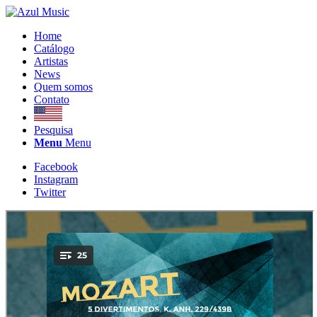
Home
Catálogo
Artistas
News
Quem somos
Contato
Pesquisa
Menu
Menu
Facebook
Instagram
Twitter