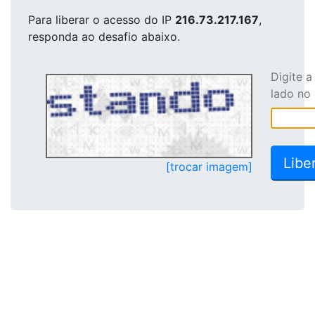
Para liberar o acesso
do IP
216.73.217.167
,
responda ao desafio abaixo.
Digite 
lado no
[trocar imagem]